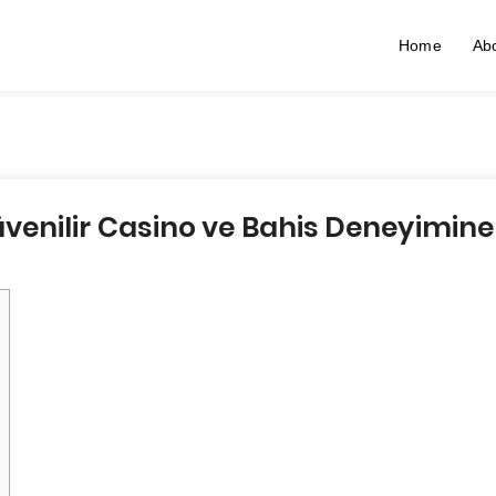
Home
Ab
üvenilir Casino ve Bahis Deneyimine