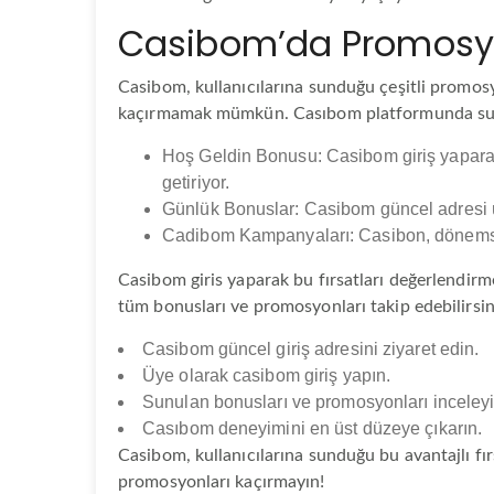
Casibom’da Promosyo
Casibom, kullanıcılarına sunduğu çeşitli promosy
kaçırmamak mümkün. Casıbom platformunda sunul
Hoş Geldin Bonusu: Casibom giriş yaparak 
getiriyor.
Günlük Bonuslar: Casibom güncel adresi üz
Cadibom Kampanyaları: Casibon, dönemsel 
Casibom giris yaparak bu fırsatları değerlendirm
tüm bonusları ve promosyonları takip edebilirsin
Casibom güncel giriş adresini ziyaret edin.
Üye olarak casibom giriş yapın.
Sunulan bonusları ve promosyonları inceleyi
Casıbom deneyimini en üst düzeye çıkarın.
Casibom, kullanıcılarına sunduğu bu avantajlı fı
promosyonları kaçırmayın!