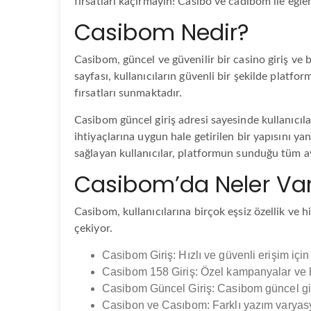
fırsatları kaçırmayın! Casibo ve cadibom ile eğl
Casibom Nedir?
Casibom, güncel ve güvenilir bir casino giriş ve b
sayfası, kullanıcıların güvenli bir şekilde platfor
fırsatları sunmaktadır.
Casibom güncel giriş adresi sayesinde kullanıcıla
ihtiyaçlarına uygun hale getirilen bir yapısını ya
sağlayan kullanıcılar, platformun sunduğu tüm av
Casibom’da Neler Va
Casibom, kullanıcılarına birçok eşsiz özellik ve hi
çekiyor.
Casibom Giriş: Hızlı ve güvenli erişim için
Casibom 158 Giriş: Özel kampanyalar ve bon
Casibom Güncel Giriş: Casibom güncel giriş
Casibon ve Casıbom: Farklı yazım varyasyo