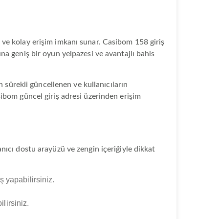
lı ve kolay erişim imkanı sunar. Casibom 158 giriş
rına geniş bir oyun yelpazesi ve avantajlı bahis
 sürekli güncellenen ve kullanıcıların
Casibom güncel giriş adresi üzerinden erişim
lanıcı dostu arayüzü ve zengin içeriğiyle dikkat
ş yapabilirsiniz.
lirsiniz.