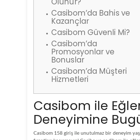
Olunur?
Casibom’da Bahis ve
Kazançlar
Casibom Güvenli Mi?
Casibom’da
Promosyonlar ve
Bonuslar
Casibom’da Müşteri
Hizmetleri
Casibom ile Eğlen
Deneyimine Bugü
Casibom 158 giriş ile unutulmaz bir deneyim yaşay