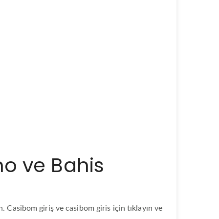
no ve Bahis
 Casibom giriş ve casibom giris için tıklayın ve