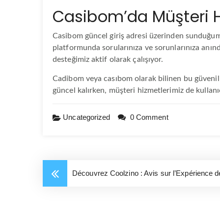
Casibom’da Müşteri H
Casibom güncel giriş adresi üzerinden sunduğumu
platformunda sorularınıza ve sorunlarınıza anınd
desteğimiz aktif olarak çalışıyor.
Cadibom veya casıbom olarak bilinen bu güvenilir
güncel kalırken, müşteri hizmetlerimiz de kullanı
Uncategorized
0 Comment
Découvrez Coolzino : Avis sur l’Expérience 