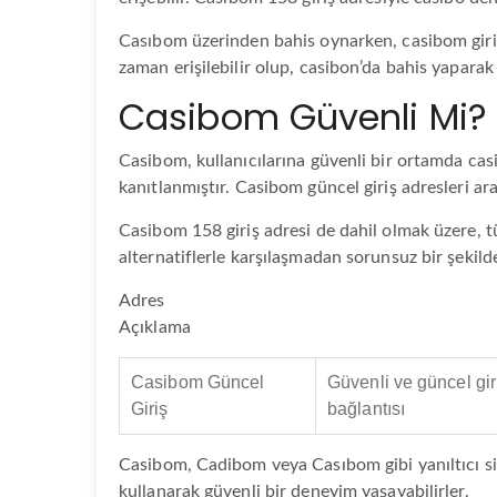
Casıbom üzerinden bahis oynarken, casibom giriş 
zaman erişilebilir olup, casibon’da bahis yaparak k
Casibom Güvenli Mi?
Casibom, kullanıcılarına güvenli bir ortamda casi
kanıtlanmıştır. Casibom güncel giriş adresleri ara
Casibom 158 giriş adresi de dahil olmak üzere, tü
alternatiflerle karşılaşmadan sorunsuz bir şekilde
Adres
Açıklama
Casibom Güncel
Güvenli ve güncel gir
Giriş
bağlantısı
Casibom, Cadibom veya Casıbom gibi yanıltıcı sit
kullanarak güvenli bir deneyim yaşayabilirler.