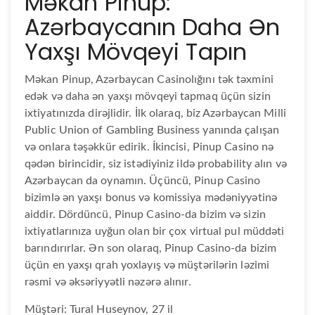
Məkan Pinup:
Azərbaycanın Daha Ən
Yaxşı Mövqeyi Tapın
Məkan Pinup, Azərbaycan Casinolığını tək təxmini
edək və daha ən yaxşı mövqeyi tapmaq üçün sizin
ixtiyatınızda dirəjlidir. İlk olaraq, biz Azərbaycan Milli
Public Union of Gambling Business yanında çalışan
və onlara təşəkkür edirik. İkincisi, Pinup Casino nə
qədən birincidir, siz istədiyiniz ildə probability alın və
Azərbaycan da oynamın. Üçüncü, Pinup Casino
bizimlə ən yaxşı bonus və komissiya mədəniyyətinə
aiddir. Dördüncü, Pinup Casino-da bizim və sizin
ixtiyatlarınıza uyğun olan bir çox virtual pul müddəti
barındırırlar. Ən son olaraq, Pinup Casino-da bizim
üçün en yaxşı qrah yoxlayış və müştərilərin ləzimi
rəsmi və əksəriyyətli nəzərə alınır.
Müştəri: Tural Huseynov, 27 il