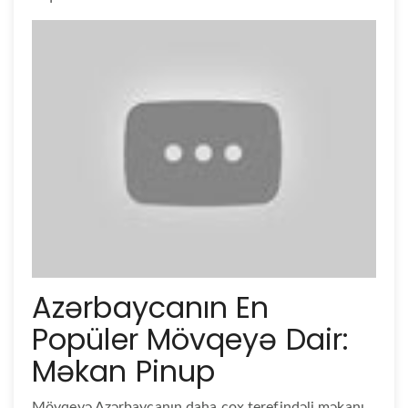
Azərbaycanın En
Popüler Mövqeyə Dair:
Məkan Pinup
Mövqeyə Azərbaycanın daha çox terefindəli məkanı