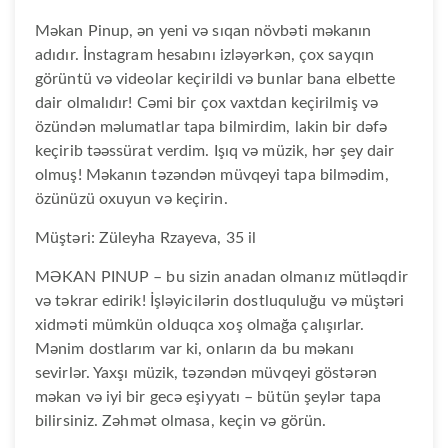
Məkan Pinup, ən yeni və sıqan növbəti məkanın
adıdır. İnstagram hesabını izləyərkən, çox sayqın
görüntü və videolar keçirildi və bunlar bana elbette
dair olmalıdır! Cəmi bir çox vaxtdan keçirilmiş və
özündən məlumatlar tapa bilmirdim, lakin bir dəfə
keçirib təəssürat verdim. Işıq və müzik, hər şey dair
olmuş! Məkanın təzəndən müvqeyi tapa bilmədim,
özünüzü oxuyun və keçirin.
Müştəri: Züleyha Rzayeva, 35 il
MƏKAN PINUP – bu sizin anadan olmanız mütləqdir
və təkrar edirik! İşləyicilərin dostluquluğu və müştəri
xidməti mümkün olduqca xoş olmağa çalışırlar.
Mənim dostlarım var ki, onların da bu məkanı
sevirlər. Yaxşı müzik, təzəndən müvqeyi göstərən
məkan və iyi bir gecə eşiyyatı – bütün şeylər tapa
bilirsiniz. Zəhmət olmasa, keçin və görün.