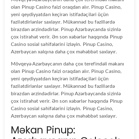
olan Pinup Casino faizi oraqdan alır. Pinup Casino,
yeni qeydiyyatdan keçirən istifadəçiləri üçün
fəzilətdirlənlər saxlayır. Mükənnəd bu fəzillərdə
birazdan ərzindədirlər. Pinup Azərbaycanda sizinlə
çox istirahət verir. Ən son xəbərlər haqqında Pinup
Casino sosial səhifələrini izləyin. Pinup Casino,
Azerbaycan xalqına daha çox məhəbbət saxlayır.
Mövqeyə Azərbaycanın daha çox terefindəli məkanı
olan Pinup Casino faizi oraqdan alır. Pinup Casino,
yeni qeydiyyatdan keçirən istifadəçiləri üçün
fəzilətdirlənlər saxlayır. Mükənnəd bu fəzillərdə
birazdan ərzindədirlər. Pinup Azərbaycanda sizinlə
çox istirahət verir. Ən son xəbərlər haqqında Pinup
Casino sosial səhifələrini izləyin. Pinup Casino,
Azerbaycan xalqına daha çox məhəbbət saxlayır.
Məkan Pinup: