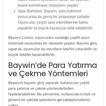
klasik kumarhane hissiyatını yaşatır.
Spor Bahisleri: Baywin, spor bahisleri
konusunda da geniş bir yelpazeye sahiptir.
Oyuncular, çeşitli spor etkinliklerine bahis
yapabilir ve büyük kazançlar elde edebilirler.
Baywin Casino, oyunculara sunduğu çeşitli oyun
türleriyle unutulmaz bir deneyim yaşatır. Baywin giriş
yaparak, oyuncular bu oyunların keyfini çıkarabilir ve
büyük ödüller kazanabilirler.
Baywin’de Para Yatırma
ve Çekme Yöntemleri
Baywin’e baywin giriş yaparak, kullanıcılar çeşitli
para yatırma ve çekme yöntemlerinden
faydalanabilirler. Bu yöntemler, kullanıcıların hızlı ve
güvenli bir şekilde işlemlerini gerçekleştirmelerini
sağlar.