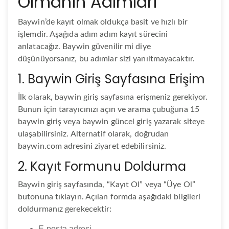
Olmanın Adımları
Baywin’de kayıt olmak oldukça basit ve hızlı bir
işlemdir. Aşağıda adım adım kayıt sürecini
anlatacağız. Baywin güvenilir mi diye
düşünüyorsanız, bu adımlar sizi yanıltmayacaktır.
1. Baywin Giriş Sayfasına Erişim
İlk olarak, baywin giriş sayfasına erişmeniz gerekiyor.
Bunun için tarayıcınızı açın ve arama çubuğuna 15
baywin giriş veya baywin güncel giriş yazarak siteye
ulaşabilirsiniz. Alternatif olarak, doğrudan
baywin.com adresini ziyaret edebilirsiniz.
2. Kayıt Formunu Doldurma
Baywin giriş sayfasında, “Kayıt Ol” veya “Üye Ol”
butonuna tıklayın. Açılan formda aşağıdaki bilgileri
doldurmanız gerekecektir:
E-posta adresi