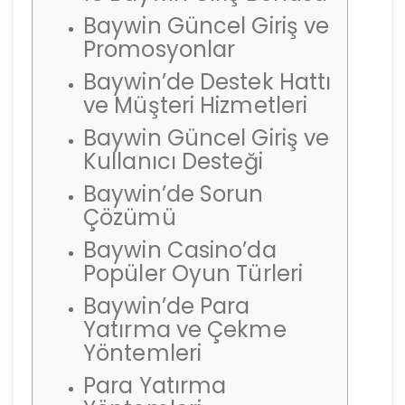
Baywin Güncel Giriş ve
Promosyonlar
Baywin’de Destek Hattı
ve Müşteri Hizmetleri
Baywin Güncel Giriş ve
Kullanıcı Desteği
Baywin’de Sorun
Çözümü
Baywin Casino’da
Popüler Oyun Türleri
Baywin’de Para
Yatırma ve Çekme
Yöntemleri
Para Yatırma