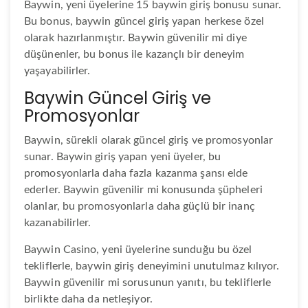
Baywin, yeni üyelerine 15 baywin giriş bonusu sunar.
Bu bonus, baywin güncel giriş yapan herkese özel
olarak hazırlanmıştır. Baywin güvenilir mi diye
düşünenler, bu bonus ile kazançlı bir deneyim
yaşayabilirler.
Baywin Güncel Giriş ve
Promosyonlar
Baywin, sürekli olarak güncel giriş ve promosyonlar
sunar. Baywin giriş yapan yeni üyeler, bu
promosyonlarla daha fazla kazanma şansı elde
ederler. Baywin güvenilir mi konusunda şüpheleri
olanlar, bu promosyonlarla daha güçlü bir inanç
kazanabilirler.
Baywin Casino, yeni üyelerine sunduğu bu özel
tekliflerle, baywin giriş deneyimini unutulmaz kılıyor.
Baywin güvenilir mi sorusunun yanıtı, bu tekliflerle
birlikte daha da netleşiyor.