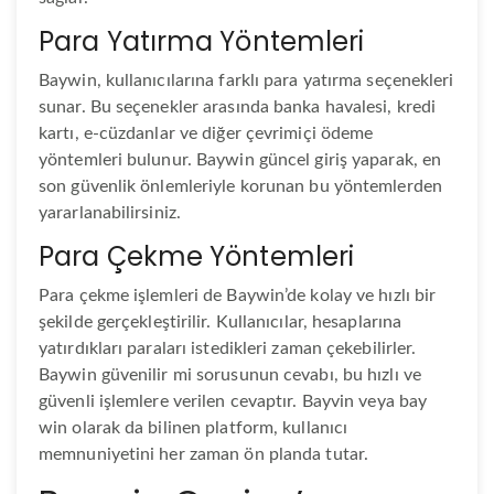
Para Yatırma Yöntemleri
Baywin, kullanıcılarına farklı para yatırma seçenekleri
sunar. Bu seçenekler arasında banka havalesi, kredi
kartı, e-cüzdanlar ve diğer çevrimiçi ödeme
yöntemleri bulunur. Baywin güncel giriş yaparak, en
son güvenlik önlemleriyle korunan bu yöntemlerden
yararlanabilirsiniz.
Para Çekme Yöntemleri
Para çekme işlemleri de Baywin’de kolay ve hızlı bir
şekilde gerçekleştirilir. Kullanıcılar, hesaplarına
yatırdıkları paraları istedikleri zaman çekebilirler.
Baywin güvenilir mi sorusunun cevabı, bu hızlı ve
güvenli işlemlere verilen cevaptır. Bayvin veya bay
win olarak da bilinen platform, kullanıcı
memnuniyetini her zaman ön planda tutar.