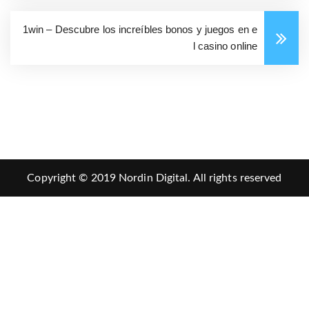
1win – Descubre los increíbles bonos y juegos en e
l casino online
Copyright © 2019 Nordin Digital. All rights reserved