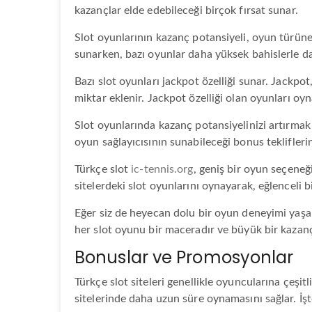
kazançlar elde edebileceği birçok fırsat sunar.
Slot oyunlarının kazanç potansiyeli, oyun türüne 
sunarken, bazı oyunlar daha yüksek bahislerle da
Bazı slot oyunları jackpot özelliği sunar. Jackp
miktar eklenir. Jackpot özelliği olan oyunları oy
Slot oyunlarında kazanç potansiyelinizi artırmak i
oyun sağlayıcısının sunabileceği bonus teklifleri
Türkçe slot
ic-tennis.org
, geniş bir oyun seçeneğ
sitelerdeki slot oyunlarını oynayarak, eğlenceli 
Eğer siz de heyecan dolu bir oyun deneyimi yaşam
her slot oyunu bir maceradır ve büyük bir kazanç s
Bonuslar ve Promosyonlar
Türkçe slot siteleri genellikle oyuncularına çeşi
sitelerinde daha uzun süre oynamasını sağlar. İşt