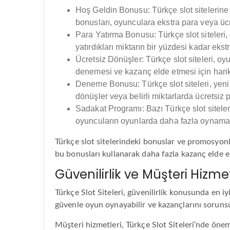
Hoş Geldin Bonusu: Türkçe slot sitelerine 
bonusları, oyunculara ekstra para veya ücre
Para Yatırma Bonusu: Türkçe slot siteleri,
yatırdıkları miktarın bir yüzdesi kadar ekstr
Ücretsiz Dönüşler: Türkçe slot siteleri, oy
denemesi ve kazanç elde etmesi için harika 
Deneme Bonusu: Türkçe slot siteleri, yeni
dönüşler veya belirli miktarlarda ücretsiz 
Sadakat Programı: Bazı Türkçe slot sitele
oyuncuların oyunlarda daha fazla oynaması
Türkçe slot sitelerindeki bonuslar ve promosyonl
bu bonusları kullanarak daha fazla kazanç elde ed
Güvenilirlik ve Müşteri Hizmet
Türkçe Slot Siteleri, güvenilirlik konusunda en iy
güvenle oyun oynayabilir ve kazançlarını sorunsuz
Müşteri hizmetleri, Türkçe Slot Siteleri’nde önem