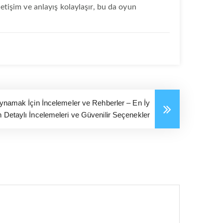
letişim ve anlayış kolaylaşır, bu da oyun
ynamak İçin İncelemeler ve Rehberler – En İy
nin Detaylı İncelemeleri ve Güvenilir Seçenekler