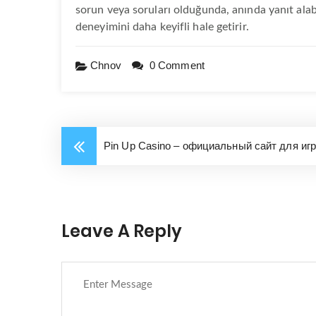
sorun veya soruları olduğunda, anında yanıt alabil
deneyimini daha keyifli hale getirir.
Chnov
0 Comment
Pin Up Casino – официальный сайт для иг
Leave A Reply