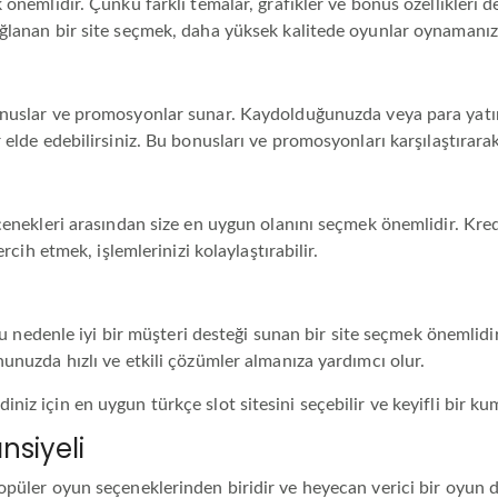
önemlidir. Çünkü farklı temalar, grafikler ve bonus özellikleri de
ğlanan bir site seçmek, daha yüksek kalitede oyunlar oynamanızı 
onuslar ve promosyonlar sunar. Kaydolduğunuzda veya para yatırd
elde edebilirsiniz. Bu bonusları ve promosyonları karşılaştırarak 
çenekleri arasından size en uygun olanını seçmek önemlidir. Kred
rcih etmek, işlemlerinizi kolaylaştırabilir.
 bu nedenle iyi bir müşteri desteği sunan bir site seçmek önemlidir
unuzda hızlı ve etkili çözümler almanıza yardımcı olur.
iz için en uygun türkçe slot sitesini seçebilir ve keyifli bir ku
nsiyeli
opüler oyun seçeneklerinden biridir ve heyecan verici bir oyun d