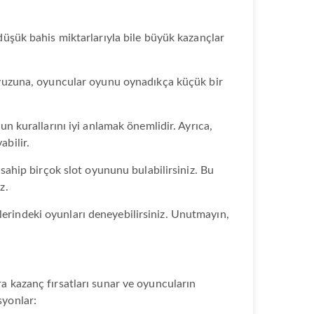
 düşük bahis miktarlarıyla bile büyük kazançlar
 havuzuna, oyuncular oyunu oynadıkça küçük bir
un kurallarını iyi anlamak önemlidir. Ayrıca,
abilir.
 sahip birçok slot oyununu bulabilirsiniz. Bu
z.
lerindeki oyunları deneyebilirsiniz. Unutmayın,
ra kazanç fırsatları sunar ve oyuncuların
syonlar: