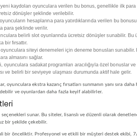
yeni kaydolan oyunculara verilen bu bonus, genellikle ilk para y
tsiz dönüşler şeklinde verilebilir.
 oyuncuların hesaplarına para yatırdıklarında verilen bu bonus
a para şeklinde verilir.
unculara belirli slot oyunlarında ücretsiz dönüşler sunabilir. Bu
bir fırsattır.
 oyunculara siteyi denemeleri için deneme bonusları sunabilir. 
para almasını sağlar.
ri, oyunculara sadakat programları aracılığıyla özel bonuslar v
 ve belirli bir seviyeye ulaşması durumunda aktif hale gelir.
ar, oyunculara ekstra kazanç fırsatları sunmanın yanı sıra daha
ebilir ve oyunlardan daha fazla keyif alabilirler.
leri
i seçenekleri sunar. Bu siteler, lisanslı ve düzenli olarak denetle
 bir şekilde çekebilir.
li bir önceliktir. Profesyonel ve etkili bir müşteri destek ekibi