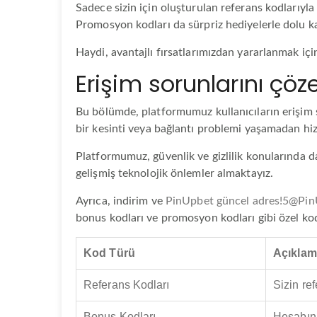
Sadece sizin için oluşturulan referans kodlarıyla 
Promosyon kodları da sürpriz hediyelerle dolu k
Haydi, avantajlı fırsatlarımızdan yararlanmak içi
Erişim sorunlarını çöz
Bu bölümde, platformumuz kullanıcıların erişim s
bir kesinti veya bağlantı problemi yaşamadan hiz
Platformumuz, güvenlik ve gizlilik konularında da 
gelişmiş teknolojik önlemler almaktayız.
Ayrıca, indirim ve
PinUpbet güncel adres!5@Pin
bonus kodları ve promosyon kodları gibi özel ko
Kod Türü
Açıklam
Referans Kodları
Sizin ref
Bonus Kodları
Hesabını