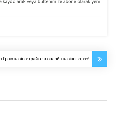
ze kaydolarak veya bültenimize abone olarak yeni
Грою казіно: грайте в онлайн казіно зараз!