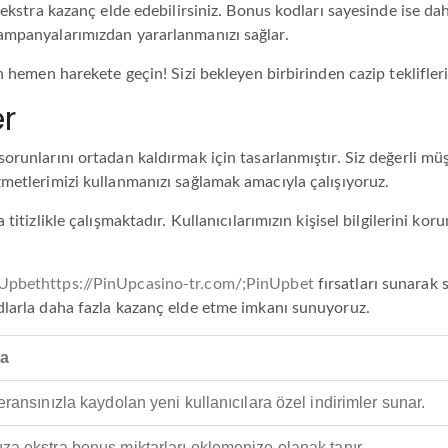
ekstra kazanç elde edebilirsiniz. Bonus kodları sayesinde ise daha
ampanyalarımızdan yararlanmanızı sağlar.
n hemen harekete geçin! Sizi bekleyen birbirinden cazip teklifler
er
orunlarını ortadan kaldırmak için tasarlanmıştır. Siz değerli mü
metlerimizi kullanmanızı sağlamak amacıyla çalışıyoruz.
titizlikle çalışmaktadır. Kullanıcılarımızın kişisel bilgilerini k
Upbethttps://PinUpcasino-tr.com/;PinUpbet
fırsatları sunarak s
dlarla daha fazla kazanç elde etme imkanı sunuyoruz.
a
eransınızla kaydolan yeni kullanıcılara özel indirimler sunar.
za ekstra bonus miktarları eklemenize olanak tanır.