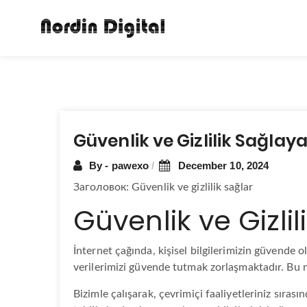
Post
Güvenlik ve Gizlilik Sağla
navigation
By - pawexo
December 10, 2024
Заголовок: Güvenlik ve gizlilik sağlar
Güvenlik ve Gizl
İnternet çağında, kişisel bilgilerimizin güvend
verilerimizi güvende tutmak zorlaşmaktadır. Bu n
Bizimle çalışarak, çevrimiçi faaliyetleriniz sıras