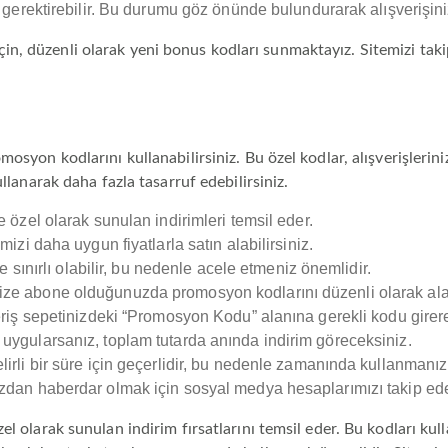
 gerektirebilir. Bu durumu göz önünde bulundurarak alışverişin
, düzenli olarak yeni bonus kodları sunmaktayız. Sitemizi takip
osyon kodlarını kullanabilirsiniz. Bu özel kodlar, alışverişlerini
ullanarak daha fazla tasarruf edebilirsiniz.
 özel olarak sunulan indirimleri temsil eder.
izi daha uygun fiyatlarla satın alabilirsiniz.
e sınırlı olabilir, bu nedenle acele etmeniz önemlidir.
e abone olduğunuzda promosyon kodlarını düzenli olarak alabi
riş sepetinizdeki “Promosyon Kodu” alanına gerekli kodu girere
uygularsanız, toplam tutarda anında indirim göreceksiniz.
rli bir süre için geçerlidir, bu nedenle zamanında kullanmanız
dan haberdar olmak için sosyal medya hesaplarımızı takip edeb
l olarak sunulan indirim fırsatlarını temsil eder. Bu kodları kulla